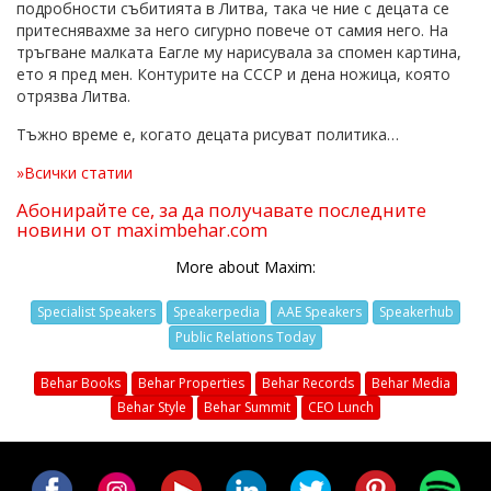
подробности събитията в Литва, така че ние с децата се
притеснявахме за него сигурно повече от самия него. На
тръгване малката Еагле му нарисувала за спомен картина,
ето я пред мен. Контурите на СССР и дена ножица, която
отрязва Литва.
Тъжно време е, когато децата рисуват политика…
»Всички статии
Абонирайте се, за да получавате последните
новини от maximbehar.com
More about Maxim:
Specialist Speakers
Speakerpedia
AAE Speakers
Speakerhub
Public Relations Today
Behar Books
Behar Properties
Behar Records
Behar Media
Behar Style
Behar Summit
CEO Lunch