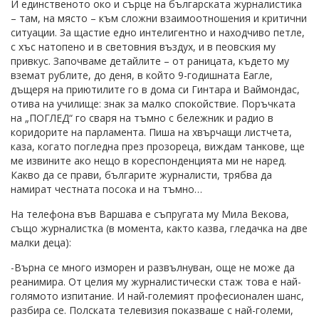
И единственото око и сърце на българската журналистика
– там, на място – към сложни взаимоотношения и критични
ситуации. За щастие едно интелигентно и находчиво петле,
с хъс натопено и в световния въздух, и в пеовския му
привкус. Започваме детайлите – от раницата, където му
вземат рублите, до деня, в който 9-годишната Еагле,
дъщеря на приютилите го в дома си Гинтара и Ваймондас,
отива на училище: знак за малко спокойствие. Поръчката
на „ПОГЛЕД“ го сваря на тъмно с бележник и радио в
коридорите на парламента. Пиша на хвърчащи листчета,
каза, когато погледна през прозореца, виждам танкове, ще
ме извините ако нещо в кореспонденцията ми не наред.
Какво да се прави, българите журналисти, трябва да
намират честната посока и на тъмно…
На телефона във Варшава е съпругата му Мила Векова,
също журналистка (в момента, както казва, гледачка на две
малки деца):
-Върна се много изморен и развълнуван, още не може да
реанимира. От целия му журналистически стаж това е най-
голямото изпитание. И най-големият професионален шанс,
разбира се. Полската телевизия показваше с най-големи,