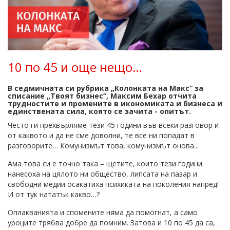
10 по 45 и още нещо…
В седмичната си рубрика „Колонката на Макс“ за
списание „Твоят бизнес“, Максим Бехар отчита
трудностите и промените в икономиката и бизнеса и
единствената сила, която се зачита - опитът.
Често ги прехвърляме тези 45 години във всеки разговор и
от каквото и да не сме доволни, те все ни попадат в
разговорите… Комунизмът това, комунизмът онова...
Ама това си е точно така – щетите, които тези години
нанесоха на цялото ни общество, липсата на пазар и
свободни медии осакатиха психиката на поколения напред!
И от тук нататък какво…?
Оплакванията и спомените няма да помогнат, а само
уроците трябва добре да помним. Затова и 10 по 45 да са,