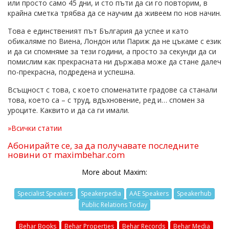
или просто само 45 дни, и сто пъти да си го повторим, в
крайна сметка трябва да се научим да живеем по нов начин.
Това е единственият път България да успее и като
обикаляме по Виена, Лондон или Париж да не цъкаме с език
и да си спомняме за тези години, а просто за секунди да си
помислим как прекрасната ни държава може да стане далеч
по-прекрасна, подредена и успешна.
Всъщност с това, с което споменатите градове са станали
това, което са – с труд, вдъхновение, ред и… спомен за
уроците. Каквито и да са ги имали.
»Всички статии
Абонирайте се, за да получавате последните
новини от maximbehar.com
More about Maxim:
Specialist Speakers
Speakerpedia
AAE Speakers
Speakerhub
Public Relations Today
Behar Books
Behar Properties
Behar Records
Behar Media