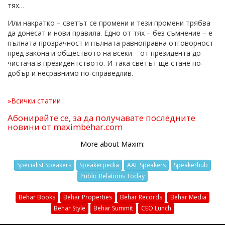
тях…
Или накратко – светът се промени и тези промени трябва
да донесат и нови правила. Едно от тях – без съмнение – е
пълната прозрачност и пълната равноправна отговорност
пред закона и обществото на всеки – от президента до
чистача в президентството. И така светът ще стане по-
добър и несравнимо по-справедлив.
»Всички статии
Абонирайте се, за да получавате последните
новини от maximbehar.com
More about Maxim:
Specialist Speakers
Speakerpedia
AAE Speakers
Speakerhub
Public Relations Today
Behar Books
Behar Properties
Behar Records
Behar Media
Behar Style
Behar Summit
CEO Lunch