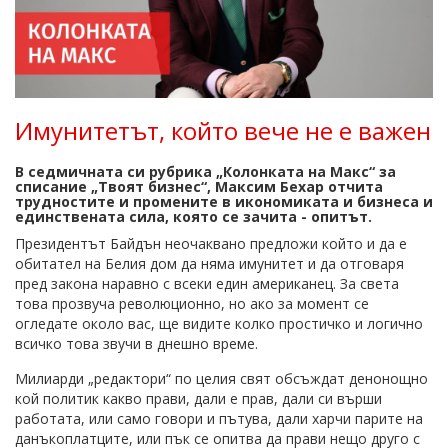
Имунитетът, който вече не е важен
В седмичната си рубрика „Колонката на Макс“ за
списание „Твоят бизнес“, Максим Бехар отчита
трудностите и промените в икономиката и бизнеса и
единствената сила, която се зачита - опитът.
Президентът Байдън неочаквано предложи който и да е
обитател на Белия дом да няма имунитет и да отговаря
пред закона наравно с всеки един американец. За света
това прозвуча революционно, но ако за момент се
огледате около вас, ще видите колко простичко и логично
всичко това звучи в днешно време.
Милиарди „редактори“ по целия свят обсъждат денонощно
кой политик какво прави, дали е прав, дали си върши
работата, или само говори и пътува, дали харчи парите на
данъкоплатците, или пък се опитва да прави нещо друго с