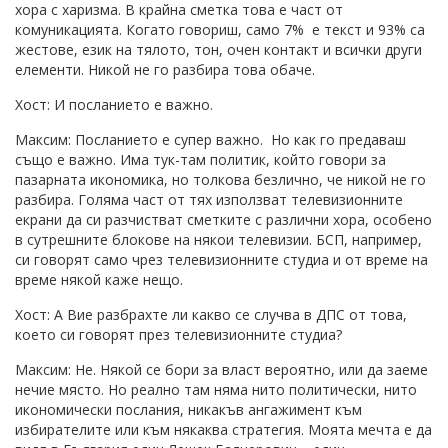
хора с харизма. В крайна сметка това е част от
комуникацията. Когато говориш, само 7% е текст и 93% са
жестове, език на тялото, тон, очен контакт и всички други
елементи. Никой не го разбира това обаче.
Хост: И посланието е важно.
Максим: Посланието е супер важно. Но как го предаваш
също е важно. Има тук-там политик, който говори за
пазарната икономика, но толкова безлично, че никой не го
разбира. Голяма част от тях използват телевизионните
екрани да си разчистват сметките с различни хора, особено
в сутрешните блокове на някои телевизии. БСП, например,
си говорят само чрез телевизионните студиа и от време на
време някой каже нещо.
Хост: А Вие разбрахте ли какво се случва в ДПС от това,
което си говорят през телевизионните студиа?
Максим: Не. Някой се бори за власт вероятно, или да заеме
нечие място. Но реално там няма нито политически, нито
икономически послания, никакъв ангажимент към
избирателите или към някаква стратегия. Моята мечта е да