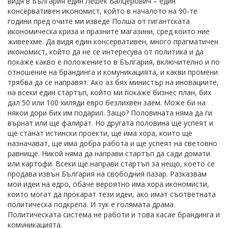
видя в България един Лешек Балцерович – един
консервативен икономист, който в началото на 90-те
години пред очите ми изведе Полша от гигантската
икономическа криза и празните магазини, сред които ние
живеехме. Да видя един консервативен, много прагматичен
икономист, който да не се интересува от политика и да
покаже какво е положението в България, включително и по
отношение на брандинга и комуникацията, и какви промени
трябва да се направят. Ако аз бях министър на иновациите,
на всеки един стартъп, който ми покаже бизнес план, бих
дал 50 или 100 хиляди евро безлихвен заем. Може би на
някои дори бих им подарил. Защо? Половината няма да ги
върнат или ще фалират. Но другата половина ще успеят и
ще станат истински проекти, ще има хора, които ще
назначават, ще има добра работа и ще успеят на световно
равнище. Никой няма да направи стартъп да сади домати
или картофи. Всеки ще направи стартъп за нещо, което се
продава извън България на свободния пазар. Разказвам
мои идеи на едро, обаче вероятно има хора икономисти,
които могат да прокарат тези идеи, ако имат съответната
политическа подкрепа. И тук е голямата драма.
Политическата система не работи и това касае брандинга и
комуникацията.