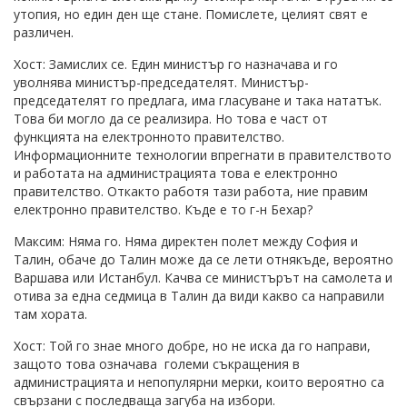
утопия, но един ден ще стане. Помислете, целият свят е
различен.
Хост: Замислих се. Един министър го назначава и го
уволнява министър-председателят. Министър-
председателят го предлага, има гласуване и така нататък.
Това би могло да се реализира. Но това е част от
функцията на електронното правителство.
Информационните технологии впрегнати в правителството
и работата на администрацията това е електронно
правителство. Откакто работя тази работа, ние правим
електронно правителство. Къде е то г-н Бехар?
Максим: Няма го. Няма директен полет между София и
Талин, обаче до Талин може да се лети отнякъде, вероятно
Варшава или Истанбул. Качва се министърът на самолета и
отива за една седмица в Талин да види какво са направили
там хората.
Хост: Той го знае много добре, но не иска да го направи,
защото това означава големи съкращения в
администрацията и непопулярни мерки, които вероятно са
свързани с последваща загуба на избори.