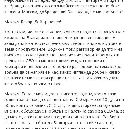
информацията от едно на друго място – визирам от идеята
за бранда България до олимпийското състезание по бокс
за жени. Максим, добре дошли! Благодаря, че ми гостувате!
Максим Бехар: Добър вечер!
Хост: Знам, че Вие сте човек, който от години се занимава с
имиджа на България като инвестиционна дестинация. Не
знам дали имате отношение към „Уебит“ или не, но това е
тема с продължение. Водихме този разговор на дълго и на
широко в това студио. Но знам, че вие правите регулярни
срещи със CEO-та много големи чужди компании в
България и непрекъснато водите разговори на тема какво
трябва да се направи и как, какво изглежда добре и какво
не. Кажете ми за тези срещи със CEO-тата и какво чувате
като обратна връзка от тях.
Максим: Това е моя идея от няколко години, която тази
година започнах да осъществявам. Събираме се 10 души на
обяд, който се казва „CEO only“ и дискутираме, споделяме
мнения, обсъждаме и обядът е наистина само за CEO-та, за
да може да си говорим на едно и също равнище. Разбира
се, по темата за бранда България – както вие казахте,
„идеята“ наистина е от 20-25 години и за съжаление си