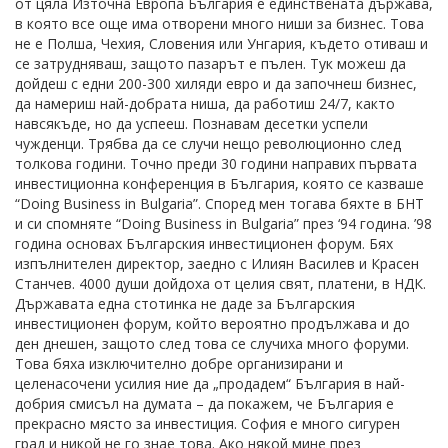
от цяла Източна Европа България е единствената държава,
в която все още има отворени много ниши за бизнес. Това
не е Полша, Чехия, Словения или Унгария, където отиваш и
се затрудняваш, защото пазарът е пълен. Тук можеш да
дойдеш с едни 200-300 хиляди евро и да започнеш бизнес,
да намериш най-добрата ниша, да работиш 24/7, както
навсякъде, но да успееш. Познавам десетки успели
чужденци. Трябва да се случи нещо революционно след
толкова години. Точно преди 30 години направих първата
инвестиционна конференция в България, която се казваше
“Doing Business in Bulgaria”. Според мен тогава бяхте в БНТ
и си спомняте “Doing Business in Bulgaria” през ‘94 година. ’98
година основах Българския инвестиционен форум. Бях
изпълнителен директор, заедно с Илиян Василев и Красен
Станчев. 4000 души дойдоха от целия свят, платени, в НДК.
Държавата една стотинка не даде за Българския
инвестиционен форум, който вероятно продължава и до
ден днешен, защото след това се случиха много форуми.
Това бяха изключително добре организирани и
целенасочени усилия ние да „продадем“ България в най-
добрия смисъл на думата – да покажем, че България е
прекрасно място за инвестиция. София е много сигурен
град и никой не го знае това. Ако някой мине през