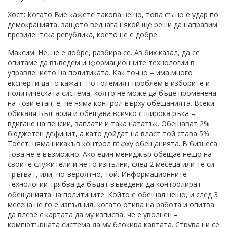
Хост: Когато Вие кажете такова нещо, това също е удар по
демокрацията, защото веднага някой ще реши да направим
президентска република, което не е добре.
Максим: Не, не е добре, разбира се. Аз бих казал, да се
опитаме да въведем информационните технологии в
управлението на политиката. Как точно – има много
експерти да го кажат. Но големият проблем в изборите и
политическата система, която не може да бъде променена
на този етап, е, че няма контрол върху обещанията. Всеки
обикаля България и обещава всичко с широка ръка –
вдигане на пенсии, заплати и така нататък. Обещават 2%
бюджетен дефицит, а като дойдат на власт той става 5%.
Тоест, няма никакъв контрол върху обещанията. В бизнеса
това не е възможно. Ако един мениджър обещае нещо на
своите служители и не го изпълни, след 2 месеца или те си
тръгват, или, по-вероятно, той. Информационните
технологии трябва да бъдат въведени да контролират
обещанията на политиците. Който е обещал нещо, и след 3
месеца не го е изпълнил, когато отива на работа и опитва
да влезе с картата да му изписва, че е уволнен –
компютърната система да му блокира картата. Струва ни се