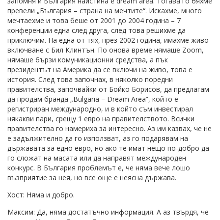
запомня и България наистина е dream area. Тогава го бяхме
превели „България – страна на мечтите“. Искахме, много
мечтаехме и това беше от 2001 до 2004 година – 7
конференции една след друга, след това решихме да
приключим. На една от тях, през 2002 година, имахме живо
включване с Бил Клинтън. По онова време нямаше Zoom,
нямаше бързи комуникационни средства, а пък
президентът на Америка да се включи на живо, това е
история. След това започнах, в няколко поредни
правителства, започвайки от Бойко Борисов, да предлагам
да продам бранда „Bulgaria – Dream Area”, който е
регистриран международно, и в който съм инвестирал
някакви пари, срещу 1 евро на правителството. Всички
правителства го намериха за интересно. Аз им казвах, че не
е задължително да го използват, аз го подарявам на
държавата за едно евро, но ако те имат нещо по-добро да
го сложат на масата или да направят международен
конкурс. В България проблемът е, че няма вече лошо
възприятие за нея, но все още е неясна държава.
Хост: Няма и добро.
Максим: Да, няма достатъчно информация. А аз твърдя, че