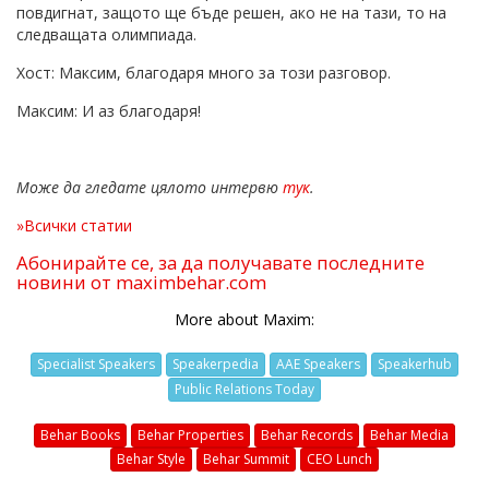
повдигнат, защото ще бъде решен, ако не на тази, то на
следващата олимпиада.
Хост: Максим, благодаря много за този разговор.
Максим: И аз благодаря!
Може да гледате цялото интервю
тук
.
»Всички статии
Абонирайте се, за да получавате последните
новини от maximbehar.com
More about Maxim:
Specialist Speakers
Speakerpedia
AAE Speakers
Speakerhub
Public Relations Today
Behar Books
Behar Properties
Behar Records
Behar Media
Behar Style
Behar Summit
CEO Lunch