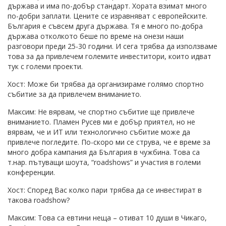
държава и има по-добър стандарт. Хората взимат много
по-добри заплати. Цените се изравняват с европейските.
България е съвсем друга държава. Тя е много по-добра
държава отколкото беше по време на онези наши
разговори преди 25-30 години. И сега трябва да използваме
това за да привлечем големите инвеститори, които идват
тук с големи проекти.
Хост: Може би трябва да организираме голямо спортно
събитие за да привлечем вниманието.
Максим: Не вярвам, че спортно събитие ще привлече
вниманието. Пламен Русев ми е добър приятел, но не
вярвам, че и ИТ или технологично събитие може да
привлече погледите. По-скоро ми се струва, че е време за
много добра кампания да България в чужбина. Това са
т.нар. пътуващи шоута, “roadshows” и участия в големи
конференции.
Хост: Според Вас колко пари трябва да се инвестират в
такова roadshow?
Максим: Това са евтини неща – отиват 10 души в Чикаго,