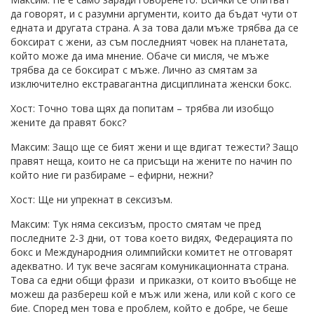
да говорят, и с разумни аргументи, които да бъдат чути от
едната и другата страна. А за това дали мъже трябва да се
боксират с жени, аз съм последният човек на планетата,
който може да има мнение. Обаче си мисля, че мъже
трябва да се боксират с мъже. Лично аз смятам за
изключително екстравагантна дисциплината женски бокс.
Хост: Точно това щях да попитам – трябва ли изобщо
жените да правят бокс?
Максим: Защо ще се бият жени и ще вдигат тежести? Защо
правят неща, които не са присъщи на жените по начин по
който ние ги разбираме – ефирни, нежни?
Хост: Ще ни упрекнат в сексизъм.
Максим: Тук няма сексизъм, просто смятам че пред
последните 2-3 дни, от това което видях, Федерацията по
бокс и Международния олимпийски комитет не отговарят
адекватно. И тук вече засягам комуникационната страна.
Това са едни общи фрази и приказки, от които въобще не
можеш да разбереш кой е мъж или жена, или кой с кого се
бие. Според мен това е проблем, който е добре, че беше