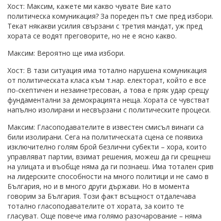
Хост: Максим, кажете ми какво чувате Вие като
политическа комуникация? За пореден път сме пред избори.
Текат някакви усилия свързани с третия мандат, уж пред
хората се водят преговорите, но не е ясно какво.
Максим: Вероятно ще има избори.
Хост: В тази ситуация има тотално нарушена комуникация
от политическата класа към т.нар. електорат, който е все
по-скептичен и незаинетресован, а това е пряк удар срещу
фундаментални за демокрацията неща. Хората се чувстват
напълно изолирани и несвързани с политическите процеси.
Максим: Гласоподавателите в известен смисъл винаги са
били изолирани. Сега на политическата сцена се появиха
изключително голям брой безлични субекти – хора, които
управляват партии, взимат решения, можеш да ги срещнеш
на улицата и въобще няма да ги познаеш. Има тотален срив
на лидерските способности на много политици и не само в
България, но и в много други държави. Но в момента
говорим за България. Този факт всъщност отдалечава
тотално гласоподавателите от хората, за които те
гласуват. Още повече има голямо разочарование – няма