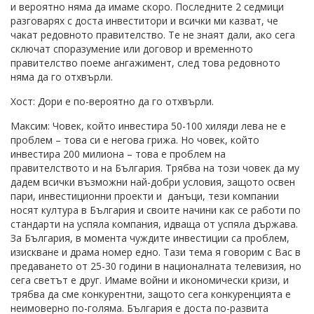
и вероятно няма да имаме скоро. Последните 2 седмици
разговарях с доста инвеститори и всички ми казват, че
чакат редовното правителство. Те не знаят дали, ако сега
сключат споразумение или договор и временното
правителство поеме ангажимент, след това редовното
няма да го отхвърли.
Хост: Дори е по-вероятно да го отхвърли.
Максим: Човек, който инвестира 50-100 хиляди лева не е
проблем – това си е негова грижа. Но човек, който
инвестира 200 милиона – това е проблем на
правителството и на България. Трябва на този човек да му
дадем всички възможни най-добри условия, защото освен
пари, инвестиционни проекти и данъци, тези компании
носят култура в България и своите начини как се работи по
стандарти на успяла компания, идваща от успяла държава.
За България, в момента чуждите инвестиции са проблем,
изискване и драма номер едно. Тази тема я говорим с Вас в
предаването от 25-30 години в националната телевизия, но
сега светът е друг. Имаме войни и икономически кризи, и
трябва да сме конкурентни, защото сега конкуренцията е
неимоверно по-голяма. България е доста по-развита