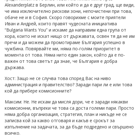
Alexanderplatz в Берлин, или който и да е друг град, ще види,
че има изключително рискови зони, непочистени при това,
обаче не и в София. Скоро говорихме с моите приятели
Иван и Андрей, които правят чудесната инициатива
“Bulgaria Wants You” и искаме да направим една група от
хора, които не искат нищо от държавата, освен тя да не им
пречи и да можем да промотираме България успешно в
чужбина. Повярвайте ми, няма по-голям приоритет в
момента от това. Няма нито един закон, който да е по-
важен от това светът да знае, че България е добра
държава.
Хост: Защо не се случва това според Вас на ниво
администрация и правителство? Заради пари ли е или това
кой да прибере комисионните?
Максим: Не. Не искам да мисля дори, че е заради някакви
комисионни, въпреки че това са доста големи пари. Просто
няма добра организация, стратегия, план и никъде не се
записва кой за какво отговаря и какъв е срокът за
изпълнение на задачата, за да бъде подредено и свършено
всичко.