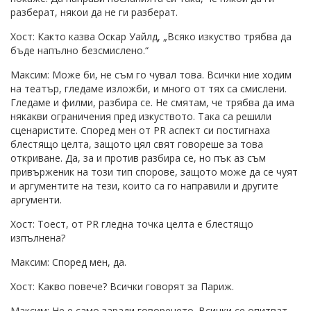
разберат, някои да не ги разберат.
Хост: Както казва Оскар Уайлд, „Всяко изкуство трябва да
бъде напълно безсмислено.“
Максим: Може би, не съм го чувал това. Всички ние ходим
на театър, гледаме изложби, и много от тях са смислени.
Гледаме и филми, разбира се. Не смятам, че трябва да има
някакви ограничения пред изкуството. Така са решили
сценаристите. Според мен от PR аспект си постигнаха
блестящо целта, защото цял свят говореше за това
откриване. Да, за и против разбира се, но пък аз съм
привърженик на този тип спорове, защото може да се чуят
и аргументите на тези, които са го направили и другите
аргументи.
Хост: Тоест, от PR гледна точка целта е блестящо
изпълнена?
Максим: Според мен, да.
Хост: Какво повече? Всички говорят за Париж.
Максим: Не е само заради говоренето. Всички се опитват