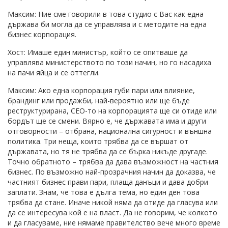
Максим: Ние сме говорили в това студио с Вас как една
държава би могла да се управлява и с методите на една
бизнес корпорация.
Хост: Имаше един министър, който се опитваше да
управлява министерството по този начин, но го насадиха
на пачи яйца и се оттегли.
Максим: Ако една корпорация губи пари или влияние,
брандинг или продажби, най-вероятно или ще бъде
реструктурирана, CEO-то на корпорацията ще си отиде или
бордът ще се смени. Вярно е, че държавата има и други
отговорности – отбрана, национална сигурност и външна
политика. Три неща, които трябва да се вършат от
държавата, но тя не трябва да се бърка никъде другаде.
Точно обратното – трябва да дава възможност на частния
бизнес. По възможно най-прозрачния начин да доказва, че
частният бизнес прави пари, плаща данъци и дава добри
заплати. Знам, че това е дълга тема, но един ден това
трябва да стане. Иначе никой няма да отиде да гласува или
да се интересува кой е на власт. Да не говорим, че колкото
и да гласуваме, ние нямаме правителство вече много време