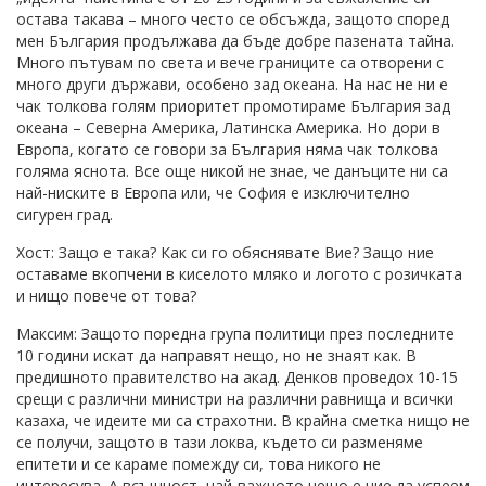
остава такава – много често се обсъжда, защото според
мен България продължава да бъде добре пазената тайна.
Много пътувам по света и вече границите са отворени с
много други държави, особено зад океана. На нас не ни е
чак толкова голям приоритет промотираме България зад
океана – Северна Америка, Латинска Америка. Но дори в
Европа, когато се говори за България няма чак толкова
голяма яснота. Все още никой не знае, че данъците ни са
най-ниските в Европа или, че София е изключително
сигурен град.
Хост: Защо е така? Как си го обяснявате Вие? Защо ние
оставаме вкопчени в киселото мляко и логото с розичката
и нищо повече от това?
Максим: Защото поредна група политици през последните
10 години искат да направят нещо, но не знаят как. В
предишното правителство на акад. Денков проведох 10-15
срещи с различни министри на различни равнища и всички
казаха, че идеите ми са страхотни. В крайна сметка нищо не
се получи, защото в тази локва, където си разменяме
епитети и се караме помежду си, това никого не
интересува. А всъщност, най-важното нещо е ние да успеем