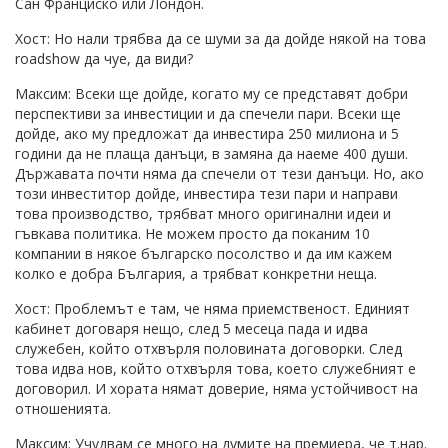
Сан Франциско или Лондон.
Хост: Но нали трябва да се шуми за да дойде някой на това
roadshow да чуе, да види?
Максим: Всеки ще дойде, когато му се представят добри
перспективи за инвестиции и да спечели пари. Всеки ще
дойде, ако му предложат да инвестира 250 милиона и 5
години да не плаща данъци, в замяна да наеме 400 души.
Държавата почти няма да спечели от тези данъци. Но, ако
този инвеститор дойде, инвестира тези пари и направи
това производство, трябват много оригинални идеи и
гъвкава политика. Не можем просто да поканим 10
компании в някое българско посолство и да им кажем
колко е добра България, а трябват конкретни неща.
Хост: Проблемът е там, че няма приемственост. Единият
кабинет договаря нещо, след 5 месеца пада и идва
служебен, който отхвърля половината договорки. След
това идва нов, който отхвърля това, което служебният е
договорил. И хората нямат доверие, няма устойчивост на
отношенията.
Максим: Учудвам се много на думите на премиера, че т.нар.