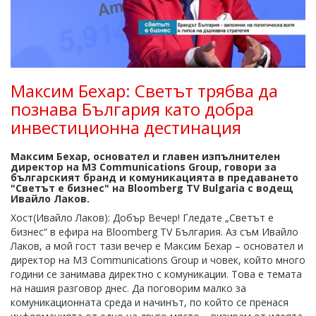
Максим Бехар: Светът трябва да
познава България като добра
инвестиционна дестинация
Максим Бехар, основател и главен изпълнителен
директор на M3 Communications Group, говори за
българският бранд и комуникацията в предаването
"Светът е бизнес" на Bloomberg TV Bulgaria с водещ
Ивайло Лаков.
Хост(Ивайло Лаков): Добър Вечер! Гледате „Светът е
бизнес“ в ефира на Bloomberg TV България. Аз съм Ивайло
Лаков, а мой гост тази вечер е Максим Бехар – основател и
директор на M3 Communications Group и човек, който много
години се занимава директно с комуникации. Това е темата
на нашия разговор днес. Да поговорим малко за
комуникационната среда и начинът, по който се пренася