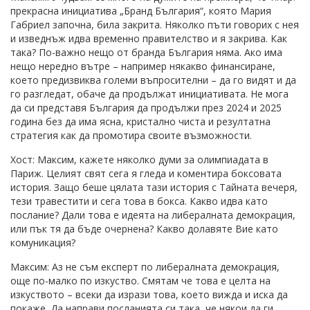
прекрасна инициатива „Бранд България“, която Мария
Габриел започна, била закрита. Няколко пъти говорих с нея
и изведнъж идва временно правителство и я закрива. Как
така? По-важно нещо от бранда България няма. Ако има
нещо нередно вътре – например някакво финансиране,
което предизвиква големи въпросителни – да го видят и да
го разгледат, обаче да продължат инициативата. Не мога
да си представя България да продължи през 2024 и 2025
година без да има ясна, кристално чиста и резултатна
стратегия как да промотира своите възможности.
Хост: Максим, кажете няколко думи за олимпиадата в
Париж. Целият свят сега я гледа и коментира боксовата
история. Защо беше цялата тази история с Тайната вечеря,
тези травестити и сега това в бокса. Какво идва като
послание? Дали това е идеята на либералната демокрация,
или пък тя да бъде очернена? Какво долавяте Вие като
комуникация?
Максим: Аз не съм експерт по либералната демокрация,
още по-малко по изкуство. Смятам че това е целта на
изкуството – всеки да изрази това, което вижда и иска да
покаже. Да направи посланията си така, че някои да ги