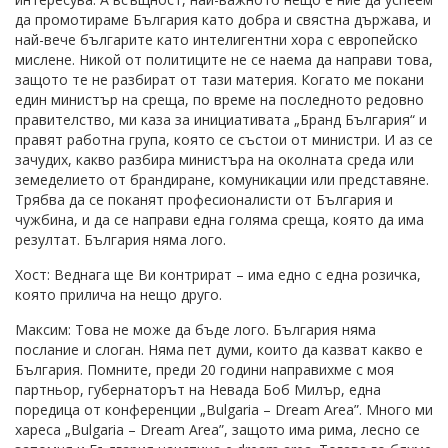
да промотираме България като добра и свястна държава, и
най-вече българите като интелигентни хора с европейско
мислене. Никой от политиците не се наема да направи това,
защото те не разбират от тази материя. Когато ме покани
един министър на среща, по време на последното редовно
правителство, ми каза за инициативата „Бранд България“ и
правят работна група, която се състои от министри. И аз се
зачудих, какво разбира министъра на околната среда или
земеделието от брандиране, комуникации или представяне.
Трябва да се поканят професионалисти от България и
чужбина, и да се направи една голяма среща, която да има
резултат. България няма лого.
Хост: Веднага ще Ви контрират – има едно с една розичка,
която прилича на нещо друго.
Максим: Това не може да бъде лого. България няма
послание и слоган. Няма пет думи, които да казват какво е
България. Помните, преди 20 години направихме с моя
партньор, губернаторът на Невада Боб Милър, една
поредица от конференции „Bulgaria – Dream Area”. Много ми
хареса „Bulgaria – Dream Area”, защото има рима, лесно се