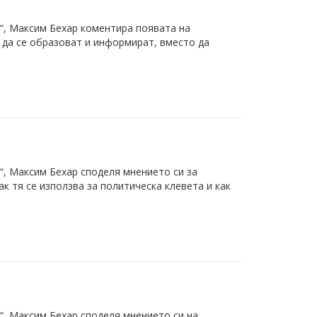
с“, Максим Бехар коментира появата на
да се образоват и информират, вместо да
“, Максим Бехар споделя мнението си за
к тя се използва за политическа клевета и как
“, Максим Бехар споделя мнението си на