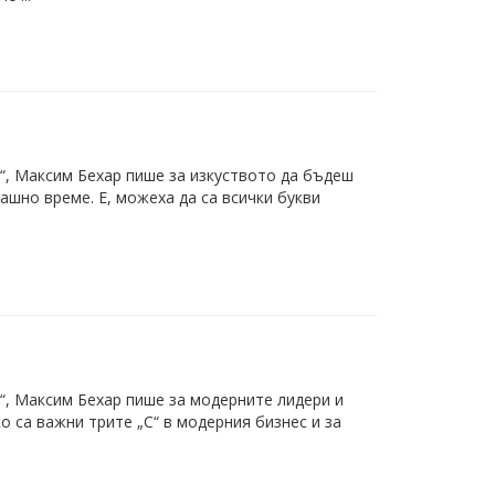
с“, Максим Бехар пише за изкуството да бъдеш
ашно време. Е, можеха да са всички букви
с“, Максим Бехар пише за модерните лидери и
о са важни трите „С“ в модерния бизнес и за