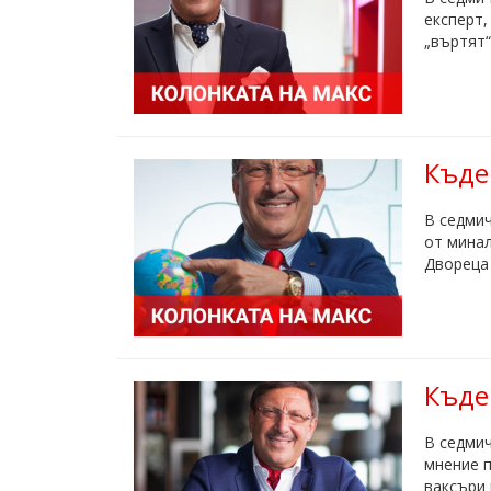
експерт,
„въртят“
Къде
В седмич
от минал
Двореца 
Къде 
В седмич
мнение п
ваксъри 