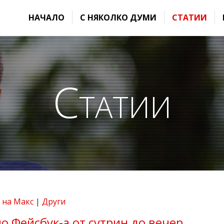
НАЧАЛО
С НЯКОЛКО ДУМИ
СТАТИИ
Статии
 на Макс
|
Други
о Фейсбук-а от сутрин до вечер...