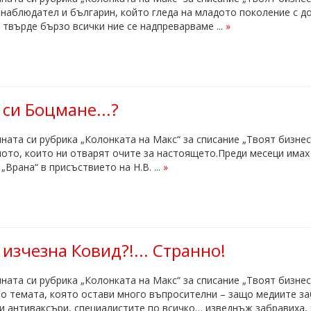
 наблюдател и българин, който гледа на младото поколение с д
 твърде бързо всички ние се надпреварваме ...
»
 си Боцмане...?
ната си рубрика „Колонката на Макс“ за списание „Твоят бизне
ото, които ни отварят очите за настоящето.Преди месеци имах 
„Врана“ в присъствието на Н.В. ...
»
изчезна Ковид?!... Странно!
ната си рубрика „Колонката на Макс“ за списание „Твоят бизне
о темата, която остави много въпросителни – защо медиите за
и антиваксъри, специалистите по всичко… изведнъж забравиха, ч