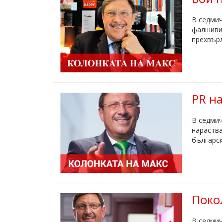
В седмич
фалшиви 
прехвърл
PR на
В седмич
нараства
българск
Покол
В седмич