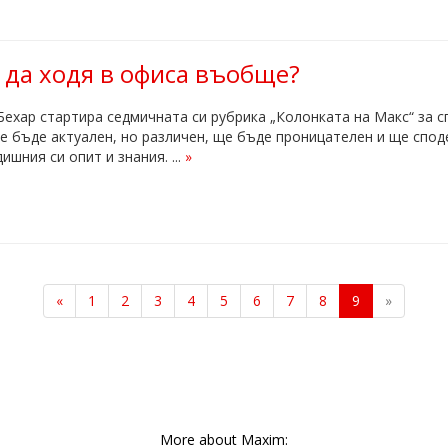
 да ходя в офиса въобще?
ехар стартира седмичната си рубрика „Колонката на Макс“ за с
е бъде актуален, но различен, ще бъде проницателен и ще спод
ишния си опит и знания. ...
»
«
1
2
3
4
5
6
7
8
9
»
More about Maxim: