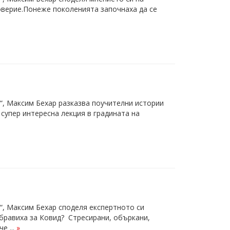
оверие.Понеже поколенията започнаха да се
с“, Максим Бехар разказва поучителни истории
супер интересна лекция в градината на
с“, Максим Бехар споделя експертното си
бравиха за Ковид? Стресирани, объркани,
е ...
»