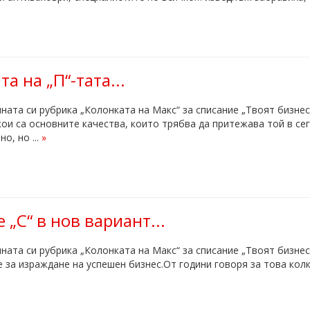
а на „П“-тата...
ната си рубрика „Колонката на Макс“ за списание „Твоят бизне
кои са основните качества, които трябва да притежава той в сег
о, но ...
»
 „С“ в нов вариант...
ната си рубрика „Колонката на Макс“ за списание „Твоят бизне
 за израждане на успешен бизнес.От години говоря за това колк