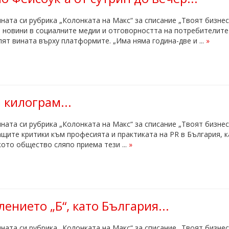
ната си рубрика „Колонката на Макс“ за списание „Твоят бизне
новини в социалните медии и отговорността на потребителите 
ят вината върху платформите. „Има няма година-две и ...
»
 килограм...
ната си рубрика „Колонката на Макс“ за списание „Твоят бизнес
щите критики към професията и практиката на PR в България, ка
ото общество сляпо приема тези ...
»
ението „Б“, като България...
ната си рубрика „Колонката на Макс“ за списание „Твоят бизнес