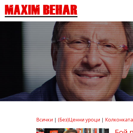
Всички
|
(Без)Ценни уроци
|
Колконката
Бой п