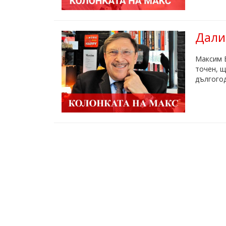
Дали
Максим Б
точен, щ
дългогод