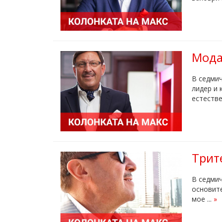
Модат
В седмич
лидер и 
естествен
Трите
В седмич
основите
мое ...
»