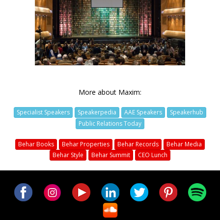
More about Maxim:
Specialist Speakers
Speakerpedia
AAE Speakers
Speakerhub
Public Relations Today
Behar Books
Behar Properties
Behar Records
Behar Media
Behar Style
Behar Summit
CEO Lunch