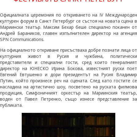
Официалната церемония по откриването на
IV
Международе
културен форум в Санкт Петербург се състоя на новата сцена в
Мариински театър. Максим Бехар беше специално поканен от
Андрей Бараников, главен изпълнителен директор на агенция
SPN
Communications
.
На официалното откриване присъстваха добре познати лица от
културния живот в Русия и чужбина, политически
представители и специални гости, сред които генералният
директор на ЮНЕСКО Ирина Бокова, известният руски поет
Евгений Евтушенко и дори президентът на Русия Владимир
Путин, който произнесе реч на сцената. След като гостите се
насладиха на артистично шоу, посветено на руската филмова
продукция, Симфоничният оркестър на Мариинския театър,
воден от Павел Петренко, също изнесе представление за
публиката.