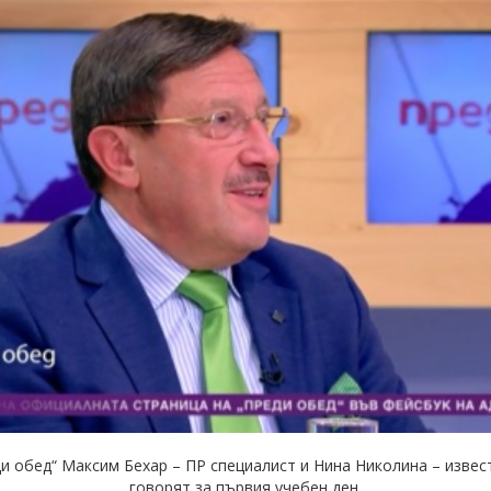
и обед“ Максим Бехар – ПР специалист и Нина Николина – извес
говорят за първия учебен ден.