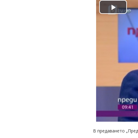
Play
Video
В предаването „Пред