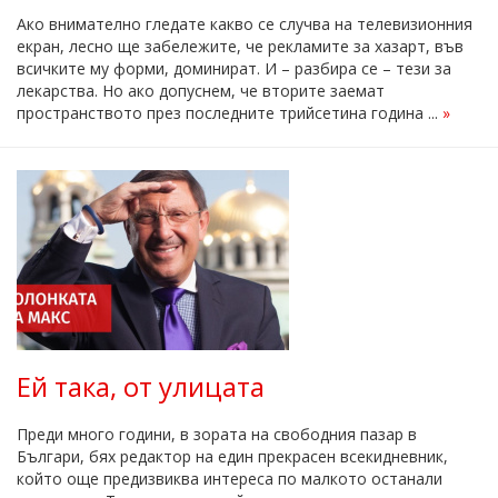
Ако внимателно гледате какво се случва на телевизионния
екран, лесно ще забележите, че рекламите за хазарт, във
всичките му форми, доминират. И – разбира се – тези за
лекарства. Но ако допуснем, че вторите заемат
пространството през последните трийсетина година ...
»
Ей така, от улицата
Преди много години, в зората на свободния пазар в
Българи, бях редактор на един прекрасен всекидневник,
който още предизвиква интереса по малкото останали