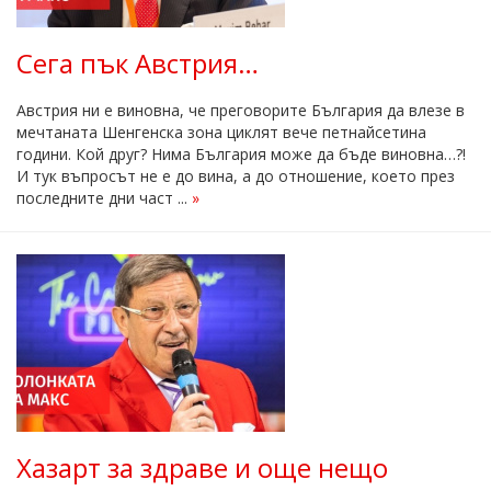
Сега пък Австрия…
Австрия ни е виновна, че преговорите България да влезе в
мечтаната Шенгенска зона циклят вече петнайсетина
години. Кой друг? Нима България може да бъде виновна…?!
И тук въпросът не е до вина, а до отношение, което през
последните дни част ...
»
Хазарт за здраве и още нещо