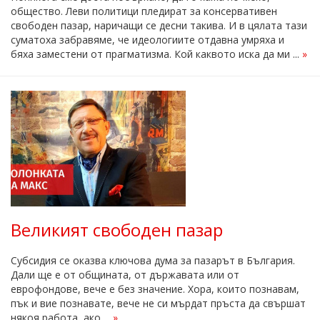
общество. Леви политици пледират за консервативен
свободен пазар, наричащи се десни такива. И в цялата тази
суматоха забравяме, че идеологиите отдавна умряха и
бяха заместени от прагматизма. Кой каквото иска да ми ...
»
Великият свободен пазар
Субсидия се оказва ключова дума за пазарът в България.
Дали ще е от общината, от държавата или от
еврофондове, вече е без значение. Хора, които познавам,
пък и вие познавате, вече не си мърдат пръста да свършат
някоя работа, ако ...
»