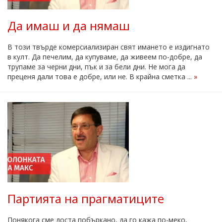
Да имаш и да нямаш
В този твърде комерсиализиран свят имането е издигнато
в култ. Да печелим, да купуваме, да живеем по-добре, да
трупаме за черни дни, пък и за бели дни. Не мога да
преценя дали това е добре, или не. В крайна сметка ...
»
Партията на прагматиците
Понякога сме доста побъркано, да го кажа по-меко,