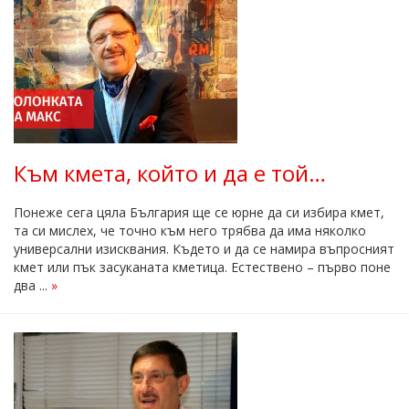
Към кмета, който и да е той…
Понеже сега цяла България ще се юрне да си избира кмет,
та си мислех, че точно към него трябва да има няколко
универсални изисквания. Където и да се намира въпросният
кмет или пък засуканата кметица. Естествено – първо поне
два ...
»