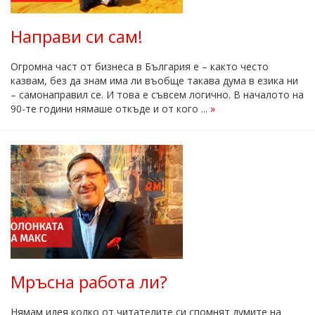
Направи си сам!
Огромна част от бизнеса в България е – както често
казвам, без да знам има ли въобще такава дума в езика ни
– самонаправил се. И това е съвсем логично. В началото на
90-те години нямаше откъде и от кого ...
»
Мръсна работа ли?
Нямам идея колко от читателите си спомнят думите на