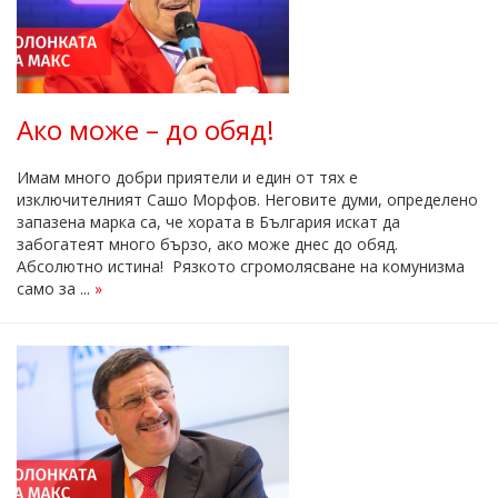
Ако може – до обяд!
Имам много добри приятели и един от тях е
изключителният Сашо Морфов. Неговите думи, определено
запазена марка са, че хората в България искат да
забогатеят много бързо, ако може днес до обяд.
Абсолютно истина! Рязкото сгромолясване на комунизма
само за ...
»