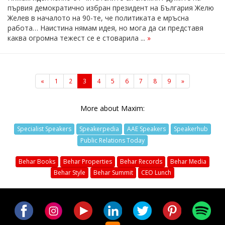
първия демократично избран президент на България Желю
Желев в началото на 90-те, че политиката е мръсна
работа… Наистина нямам идея, но мога да си представя
каква огромна тежест се е стоварила ...
»
«
1
2
3
4
5
6
7
8
9
»
More about Maxim:
Specialist Speakers
Speakerpedia
AAE Speakers
Speakerhub
Public Relations Today
Behar Books
Behar Properties
Behar Records
Behar Media
Behar Style
Behar Summit
CEO Lunch