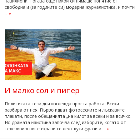
павилиони. Тогава още никой си нямаше понятие от
свободна и (за годините си) модерна журналистика, и почти
...
»
И малко сол и пипер
Политиката тези дни изглежда проста работа. Всеки
разбира от нея. Първо идват фотосесиите и лъскавите
плакати, после обещанията „на кило“ за всеки и за всичко.
Но драмата наистина започва след изборите, когато от
телевизионните екрани се леят кухи фрази и ...
»