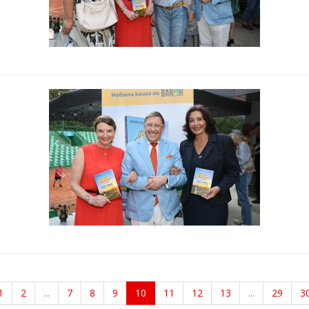
1
2
...
7
8
9
10
11
12
13
...
29
3